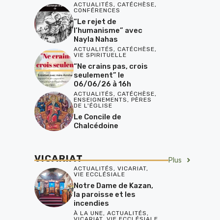
ACTUALITÉS
,
CATÉCHÈSE
,
CONFÉRENCES
“Le rejet de
l’humanisme” avec
Nayla Nahas
ACTUALITÉS
,
CATÉCHÈSE
,
VIE SPIRITUELLE
“Ne crains pas, crois
seulement” le
06/06/26 à 16h
ACTUALITÉS
,
CATÉCHÈSE
,
ENSEIGNEMENTS
,
PÈRES
DE L'ÉGLISE
Le Concile de
Chalcédoine
VICARIAT
Plus
ACTUALITÉS
,
VICARIAT
,
VIE ECCLÉSIALE
Notre Dame de Kazan,
la paroisse et les
incendies
À LA UNE
,
ACTUALITÉS
,
VICARIAT
,
VIE ECCLÉSIALE