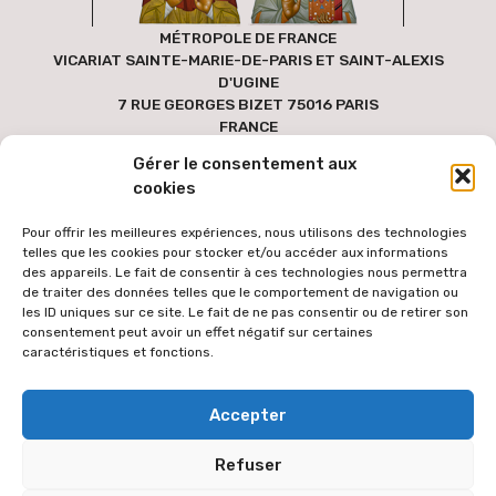
MÉTROPOLE DE FRANCE
VICARIAT SAINTE-MARIE-DE-PARIS ET SAINT-ALEXIS
D'UGINE
7 RUE GEORGES BIZET 75016 PARIS
FRANCE
Gérer le consentement aux
cookies
Pour offrir les meilleures expériences, nous utilisons des technologies
telles que les cookies pour stocker et/ou accéder aux informations
des appareils. Le fait de consentir à ces technologies nous permettra
de traiter des données telles que le comportement de navigation ou
les ID uniques sur ce site. Le fait de ne pas consentir ou de retirer son
consentement peut avoir un effet négatif sur certaines
caractéristiques et fonctions.
Pour faciliter l'accès au site par le plus grand nombre, les textes
Accepter
des versions étrangères sont générées via une extension de
traduction automatique des contenus à partir de la langue
Refuser
française. Le texte traduit peut donc comporter des erreurs de
traduction dont l'équipe éditoriale ne peut être tenue responsable.