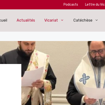
Podcasts
Lettre du Vic
ueil
Actualités
Vicariat
Catéchèse