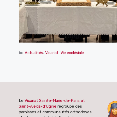
Catégories
Actualités
,
Vicariat
,
Vie ecclésiale
Le
Vicariat Sainte-Marie-de-Paris et
Saint-Alexis-d’Ugine
regroupe des
paroisses et communautés orthodoxes