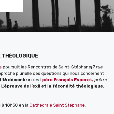
É THÉOLOGIQUE
e
poursuit les Rencontres de Saint-Stéphane
(7 rue
’approche plurielle des questions qui nous concernent
i 16 décembre
c’est
père François Esperet,
prêtre
e
L’épreuve de l’exil et la fécondité théologique
.
s à 18h30 en la
Cathédrale Saint Stéphane
.