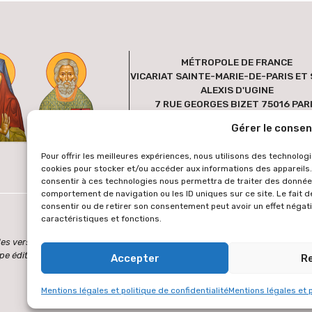
MÉTROPOLE DE FRANCE
VICARIAT SAINTE-MARIE-DE-PARIS ET 
ALEXIS D'UGINE
7 RUE GEORGES BIZET 75016 PAR
FRANCE
Gérer le conse
Pour offrir les meilleures expériences, nous utilisons des technologi
cookies pour stocker et/ou accéder aux informations des appareils. 
consentir à ces technologies nous permettra de traiter des données
comportement de navigation ou les ID uniques sur ce site. Le fait d
consentir ou de retirer son consentement peut avoir un effet négati
caractéristiques et fonctions.
es des versions étrangères sont générées via une extension de traduction au
pe éditoriale ne peut être tenue responsable. L'équipe éditoriale vous rem
Accepter
R
Mentions légales et politique de confidentialité
Mentions légales et p