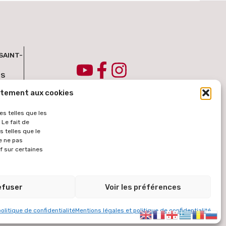
SAINT-
IS
ntement aux cookies
es telles que les
Le fait de
 telles que le
e ne pas
f sur certaines
tomatique des contenus à partir de la langue française. Le texte
ercie de votre compréhension.
efuser
Voir les préférences
MENTIONS LÉGALES
CONTAC
T
olitique de confidentialité
Mentions légales et politique de confidentialité