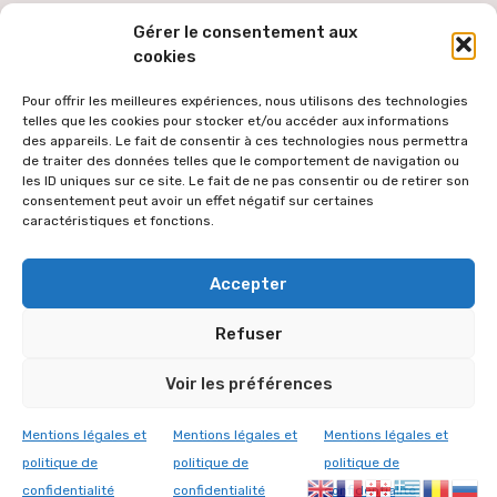
Gérer le consentement aux
cookies
Pour offrir les meilleures expériences, nous utilisons des technologies
telles que les cookies pour stocker et/ou accéder aux informations
des appareils. Le fait de consentir à ces technologies nous permettra
de traiter des données telles que le comportement de navigation ou
les ID uniques sur ce site. Le fait de ne pas consentir ou de retirer son
consentement peut avoir un effet négatif sur certaines
caractéristiques et fonctions.
Pour faciliter l'accès au site par le plus grand nombre, les textes
Accepter
des versions étrangères sont générées via une extension de
traduction automatique des contenus à partir de la langue
Refuser
française. Le texte traduit peut donc comporter des erreurs de
traduction dont l'équipe éditoriale ne peut être tenue responsable.
Voir les préférences
L'équipe éditoriale vous remercie de votre compréhension.
© 2026 VICARIAT ORTHODOXE
Mentions légales et
Mentions légales et
Mentions légales et
MENTIONS LÉGALES
Article ajouté au panier
politique de
politique de
politique de
CONTAC
T
Paiement
0 Produit -
0,00
€
confidentialité
confidentialité
confidentialité