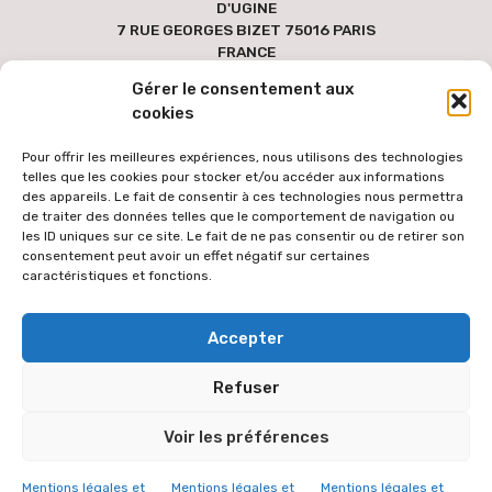
D'UGINE
7 RUE GEORGES BIZET 75016 PARIS
FRANCE
Gérer le consentement aux
cookies
Pour offrir les meilleures expériences, nous utilisons des technologies
telles que les cookies pour stocker et/ou accéder aux informations
des appareils. Le fait de consentir à ces technologies nous permettra
de traiter des données telles que le comportement de navigation ou
les ID uniques sur ce site. Le fait de ne pas consentir ou de retirer son
consentement peut avoir un effet négatif sur certaines
caractéristiques et fonctions.
Pour faciliter l'accès au site par le plus grand nombre, les textes
Accepter
des versions étrangères sont générées via une extension de
traduction automatique des contenus à partir de la langue
Refuser
française. Le texte traduit peut donc comporter des erreurs de
traduction dont l'équipe éditoriale ne peut être tenue responsable.
Voir les préférences
L'équipe éditoriale vous remercie de votre compréhension.
© 2026 VICARIAT ORTHODOXE
Mentions légales et
Mentions légales et
Mentions légales et