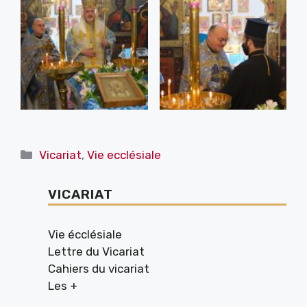
Catégories
Vicariat
,
Vie ecclésiale
VICARIAT
Vie écclésiale
Lettre du Vicariat
Cahiers du vicariat
Les +