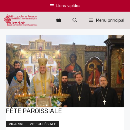
Aller
Liens rapides
au
contenu
Menu principal
FÊTE PAROISSIALE
VICARIAT
VIE ECCLÉSIALE