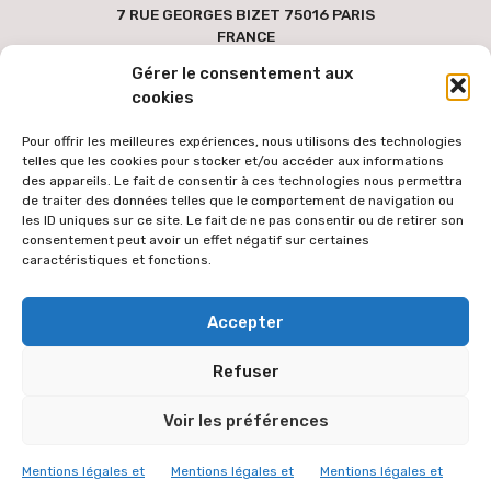
7 RUE GEORGES BIZET 75016 PARIS
FRANCE
Gérer le consentement aux
cookies
Pour offrir les meilleures expériences, nous utilisons des technologies
telles que les cookies pour stocker et/ou accéder aux informations
des appareils. Le fait de consentir à ces technologies nous permettra
de traiter des données telles que le comportement de navigation ou
les ID uniques sur ce site. Le fait de ne pas consentir ou de retirer son
consentement peut avoir un effet négatif sur certaines
caractéristiques et fonctions.
Pour faciliter l'accès au site par le plus grand nombre, les textes
Accepter
des versions étrangères sont générées via une extension de
traduction automatique des contenus à partir de la langue
Refuser
française. Le texte traduit peut donc comporter des erreurs de
traduction dont l'équipe éditoriale ne peut être tenue responsable.
Voir les préférences
L'équipe éditoriale vous remercie de votre compréhension.
© 2026 VICARIAT ORTHODOXE
Mentions légales et
Mentions légales et
Mentions légales et
MENTIONS LÉGALES