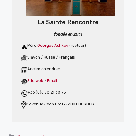
La Sainte Rencontre
fondée en 2011
Père
Georges Ashkov
(recteur)
Slavon / Russe / Français
Ancien calendrier
Site web
/
Email
+33 (0)6 78 21 38 75
2 avenue Jean Prat 65100 LOURDES
Catégories