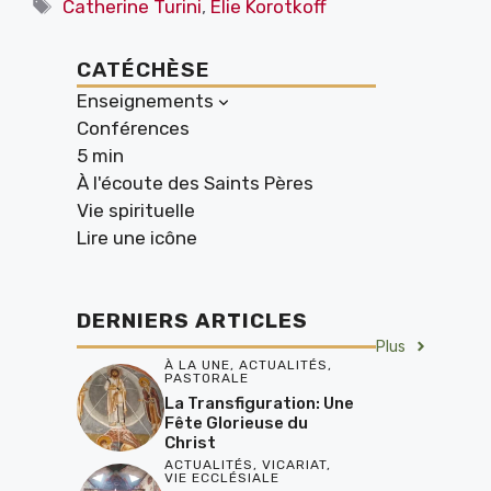
Étiquettes
Catherine Turini
,
Élie Korotkoff
CATÉCHÈSE
Enseignements
Conférences
5 min
À l'écoute des Saints Pères
Vie spirituelle
Lire une icône
DERNIERS ARTICLES
Plus
À LA UNE
,
ACTUALITÉS
,
PASTORALE
La Transfiguration: Une
Fête Glorieuse du
Christ
ACTUALITÉS
,
VICARIAT
,
VIE ECCLÉSIALE