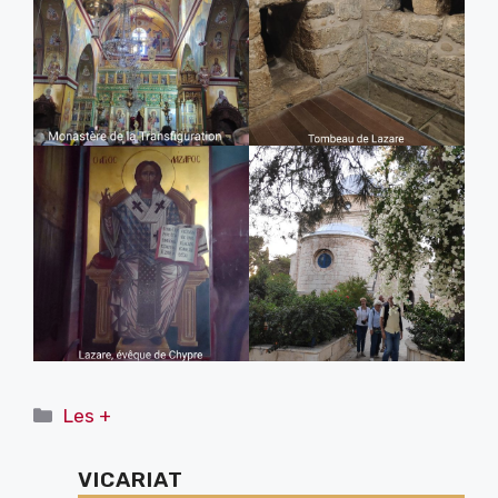
Catégories
Les +
VICARIAT