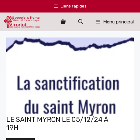
Aller
Liens rapides
au
contenu
Menu principal
LE SAINT MYRON LE 05/12/24 À
19H