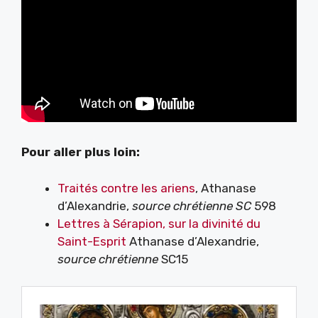
Pour aller plus loin:
Traités contre les ariens
, Athanase
d’Alexandrie,
source chrétienne
SC
598
Lettres à Sérapion, sur la divinité du
Saint-Esprit
Athanase d’Alexandrie,
source chrétienne
SC15