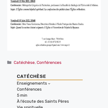
Catégories
Catéchèse
,
Conférences
CATÉCHÈSE
Enseignements
Conférences
5 min
À l'écoute des Saints Pères
Vie spirituelle