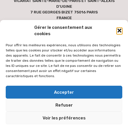
VICARIAT SAINTE-MARIE-DE-PARIS ET SAINT-ALEXIS
D'UGINE
7 RUE GEORGES BIZET 75016 PARIS
FRANCE
Gérer le consentement aux
cookies
Pour offrir les meilleures expériences, nous utilisons des technologies
telles que les cookies pour stocker et/ou accéder aux informations
des appareils. Le fait de consentir à ces technologies nous permettra
de traiter des données telles que le comportement de navigation ou
les ID uniques sur ce site. Le fait de ne pas consentir ou de retirer son
consentement peut avoir un effet négatif sur certaines
caractéristiques et fonctions.
Pour faciliter l'accès au site par le plus grand nombre, les textes
Accepter
des versions étrangères sont générées via une extension de
traduction automatique des contenus à partir de la langue
Refuser
française. Le texte traduit peut donc comporter des erreurs de
traduction dont l'équipe éditoriale ne peut être tenue responsable.
Voir les préférences
L'équipe éditoriale vous remercie de votre compréhension.