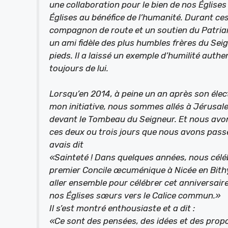
une collaboration pour le bien de nos Église
Églises au bénéfice de l’humanité. Durant ces 
compagnon de route et un soutien du Patria
un ami fidèle des plus humbles frères du Seign
pieds. Il a laissé un exemple d’humilité aut
toujours de lui.
Lorsqu’en 2014, à peine un an après son élect
mon initiative, nous sommes allés à Jérusalem
devant le Tombeau du Seigneur. Et nous avo
ces deux ou trois jours que nous avons passé
avais dit
«Sainteté ! Dans quelques années, nous célé
premier Concile œcuménique à Nicée en Bithyn
aller ensemble pour célébrer cet anniversair
nos Églises sœurs vers le Calice commun.»
Il s’est montré enthousiaste et a dit :
«Ce sont des pensées, des idées et des prop