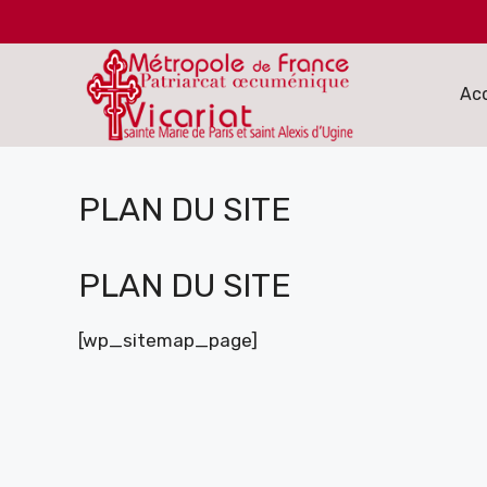
Aller
au
contenu
Acc
PLAN DU SITE
PLAN DU SITE
[wp_sitemap_page]