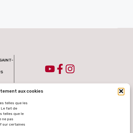
SAINT-
IS
ntement aux cookies
es telles que les
Le fait de
 telles que le
e ne pas
f sur certaines
tomatique des contenus à partir de la langue française. Le texte