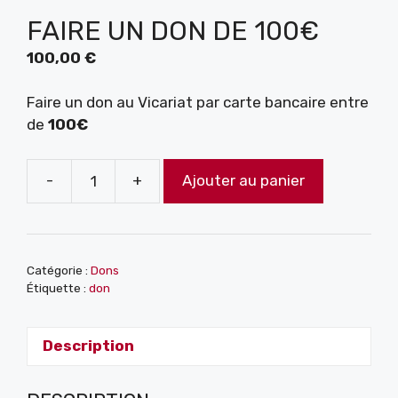
FAIRE UN DON DE 100€
100,00
€
Faire un don au Vicariat par carte bancaire entre
de
100€
-
+
Ajouter au panier
quantité
de
Faire
un
Catégorie :
Dons
don
Étiquette :
don
de
100€
Description