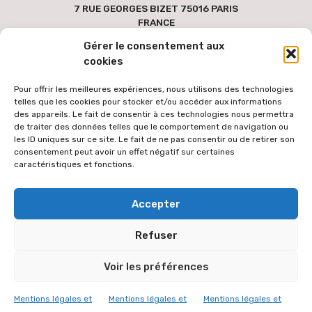
7 RUE GEORGES BIZET 75016 PARIS
FRANCE
Gérer le consentement aux
cookies
Pour offrir les meilleures expériences, nous utilisons des technologies
telles que les cookies pour stocker et/ou accéder aux informations
des appareils. Le fait de consentir à ces technologies nous permettra
de traiter des données telles que le comportement de navigation ou
les ID uniques sur ce site. Le fait de ne pas consentir ou de retirer son
consentement peut avoir un effet négatif sur certaines
caractéristiques et fonctions.
Pour faciliter l'accès au site par le plus grand nombre, les textes
Accepter
des versions étrangères sont générées via une extension de
traduction automatique des contenus à partir de la langue
Refuser
française. Le texte traduit peut donc comporter des erreurs de
traduction dont l'équipe éditoriale ne peut être tenue responsable.
Voir les préférences
L'équipe éditoriale vous remercie de votre compréhension.
© 2026 VICARIAT ORTHODOXE
Mentions légales et
Mentions légales et
Mentions légales et
MENTIONS LÉGALES