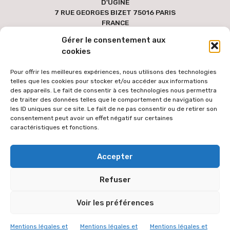
D'UGINE
7 RUE GEORGES BIZET 75016 PARIS
FRANCE
Gérer le consentement aux
cookies
Pour offrir les meilleures expériences, nous utilisons des technologies
telles que les cookies pour stocker et/ou accéder aux informations
des appareils. Le fait de consentir à ces technologies nous permettra
de traiter des données telles que le comportement de navigation ou
les ID uniques sur ce site. Le fait de ne pas consentir ou de retirer son
consentement peut avoir un effet négatif sur certaines
caractéristiques et fonctions.
Pour faciliter l'accès au site par le plus grand nombre, les textes
Accepter
des versions étrangères sont générées via une extension de
traduction automatique des contenus à partir de la langue
Refuser
française. Le texte traduit peut donc comporter des erreurs de
traduction dont l'équipe éditoriale ne peut être tenue responsable.
Voir les préférences
L'équipe éditoriale vous remercie de votre compréhension.
© 2026 VICARIAT ORTHODOXE
Mentions légales et
Mentions légales et
Mentions légales et