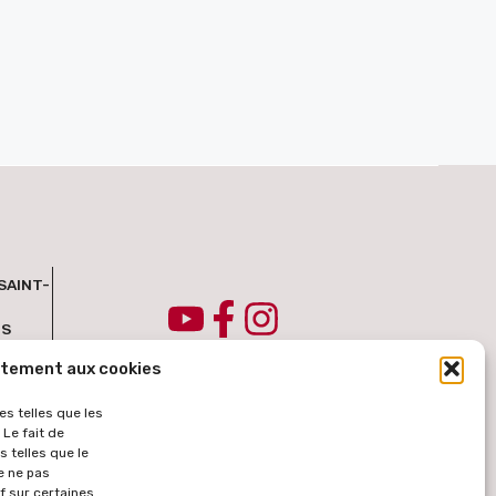
SAINT-
IS
ntement aux cookies
es telles que les
Le fait de
 telles que le
e ne pas
f sur certaines