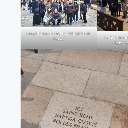
Les pèlerins devant la cathédrale de
L’office deva
Reims
Remi, 