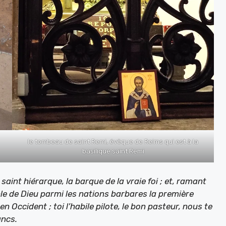
le tombeau de saint Remi, évêque de Reims qui est à la
basilique saint Remi
aint hiérarque, la barque de la vraie foi ; et, ramant
le de Dieu parmi les nations barbares la première
 en Occident ; toi l’habile pilote, le bon pasteur, nous te
ancs.