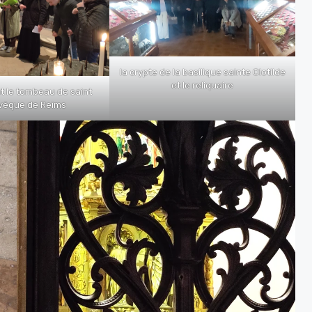
la crypte de la basilique sainte Clotilde
et le reliquaire
nt le tombeau de saint
évêque de Reims