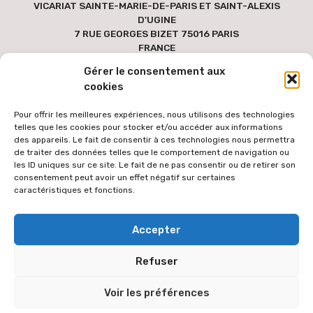
VICARIAT SAINTE-MARIE-DE-PARIS ET SAINT-ALEXIS
D'UGINE
7 RUE GEORGES BIZET 75016 PARIS
FRANCE
Gérer le consentement aux
cookies
Pour offrir les meilleures expériences, nous utilisons des technologies
telles que les cookies pour stocker et/ou accéder aux informations
des appareils. Le fait de consentir à ces technologies nous permettra
de traiter des données telles que le comportement de navigation ou
les ID uniques sur ce site. Le fait de ne pas consentir ou de retirer son
consentement peut avoir un effet négatif sur certaines
caractéristiques et fonctions.
Pour faciliter l'accès au site par le plus grand nombre, les textes
Accepter
des versions étrangères sont générées via une extension de
traduction automatique des contenus à partir de la langue
Refuser
française. Le texte traduit peut donc comporter des erreurs de
traduction dont l'équipe éditoriale ne peut être tenue responsable.
Voir les préférences
L'équipe éditoriale vous remercie de votre compréhension.