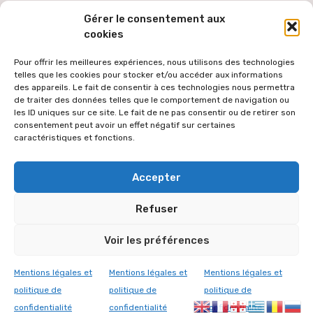
Gérer le consentement aux
cookies
Pour offrir les meilleures expériences, nous utilisons des technologies
telles que les cookies pour stocker et/ou accéder aux informations
des appareils. Le fait de consentir à ces technologies nous permettra
de traiter des données telles que le comportement de navigation ou
les ID uniques sur ce site. Le fait de ne pas consentir ou de retirer son
consentement peut avoir un effet négatif sur certaines
caractéristiques et fonctions.
Pour faciliter l'accès au site par le plus grand nombre, les textes
Accepter
des versions étrangères sont générées via une extension de
traduction automatique des contenus à partir de la langue
Refuser
française. Le texte traduit peut donc comporter des erreurs de
traduction dont l'équipe éditoriale ne peut être tenue responsable.
Voir les préférences
L'équipe éditoriale vous remercie de votre compréhension.
© 2026 VICARIAT ORTHODOXE
Mentions légales et
Mentions légales et
Mentions légales et
MENTIONS LÉGALES
Article ajouté au panier
politique de
politique de
politique de
CONTAC
T
Paiement
0 Produit -
0,00
€
confidentialité
confidentialité
confidentialité