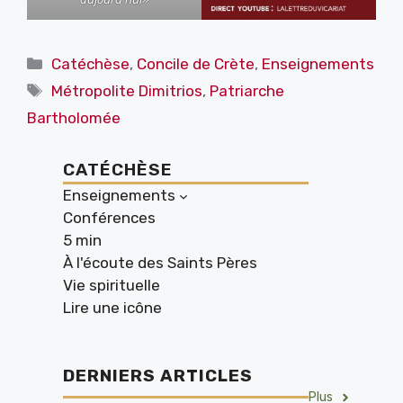
Catégories
Catéchèse
,
Concile de Crète
,
Enseignements
Étiquettes
Métropolite Dimitrios
,
Patriarche
Bartholomée
CATÉCHÈSE
Enseignements
Conférences
5 min
À l'écoute des Saints Pères
Vie spirituelle
Lire une icône
DERNIERS ARTICLES
Plus