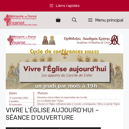
Aller
Liens rapides
au
contenu
Menu principal
VIVRE L’ÉGLISE AUJOURD’HUI –
SÉANCE D’OUVERTURE