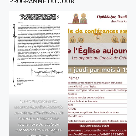
PROGRAMME DU JOUR
Lettre du patriarche
œcumenique Bartholomée
au métropolite Dimitrios de
France à l’occasion de
l’ouverture du cycle de
conférence «vivre l’église
aujourd’hui»