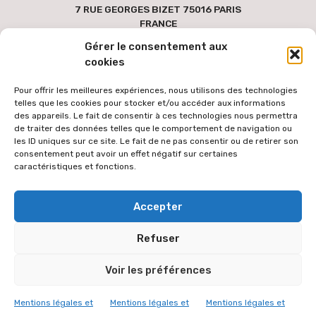
7 RUE GEORGES BIZET 75016 PARIS
FRANCE
Gérer le consentement aux
cookies
Pour offrir les meilleures expériences, nous utilisons des technologies
telles que les cookies pour stocker et/ou accéder aux informations
des appareils. Le fait de consentir à ces technologies nous permettra
de traiter des données telles que le comportement de navigation ou
les ID uniques sur ce site. Le fait de ne pas consentir ou de retirer son
consentement peut avoir un effet négatif sur certaines
caractéristiques et fonctions.
Pour faciliter l'accès au site par le plus grand nombre, les textes
Accepter
des versions étrangères sont générées via une extension de
traduction automatique des contenus à partir de la langue
Refuser
française. Le texte traduit peut donc comporter des erreurs de
traduction dont l'équipe éditoriale ne peut être tenue responsable.
Voir les préférences
L'équipe éditoriale vous remercie de votre compréhension.
© 2026 VICARIAT ORTHODOXE
Mentions légales et
Mentions légales et
Mentions légales et
MENTIONS LÉGALES