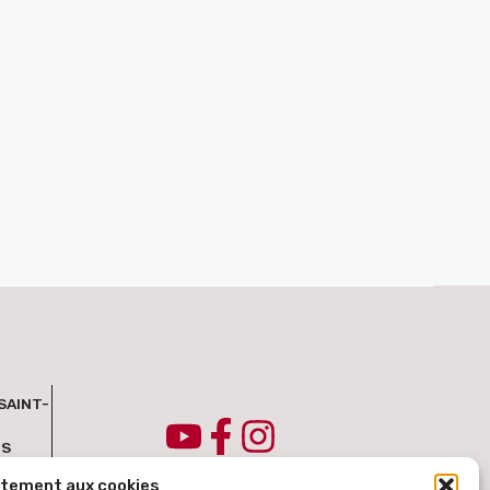
SAINT-
IS
ntement aux cookies