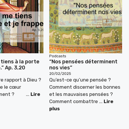
Podcasts
 tiens à la porte
“Nos pensées déterminent
.” Ap. 3,20
nos vies”
20/02/2025
re rapport à Dieu ?
Qu’est-ce qu’une pensée ?
e le cœur
Comment discerner les bonnes
ement ? ...
Lire
et les mauvaises pensées ?
Comment combattre ...
Lire
plus