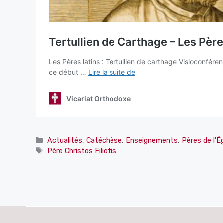
Catégories
Actualités
,
Catéchèse
,
Enseignements
,
Pères de l'Ég
Étiquettes
Père Christos Filiotis