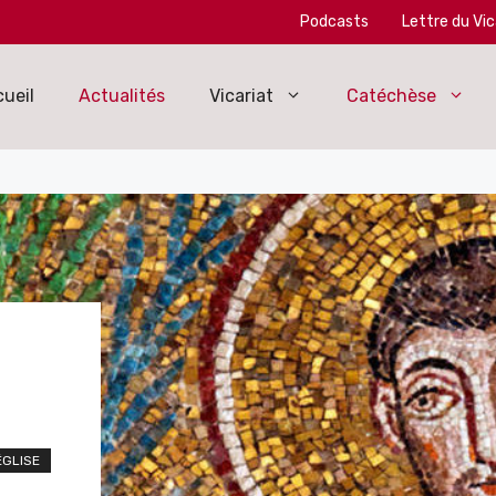
Podcasts
Lettre du Vic
ueil
Actualités
Vicariat
Catéchèse
ÉGLISE