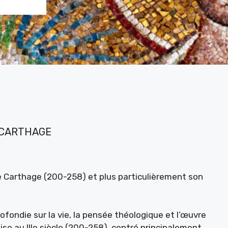
E CARTHAGE
e Carthage (200-258) et plus particulièrement son
fondie sur la vie, la pensée théologique et l’œuvre
lise au IIIe siècle (200-258), centré principalement