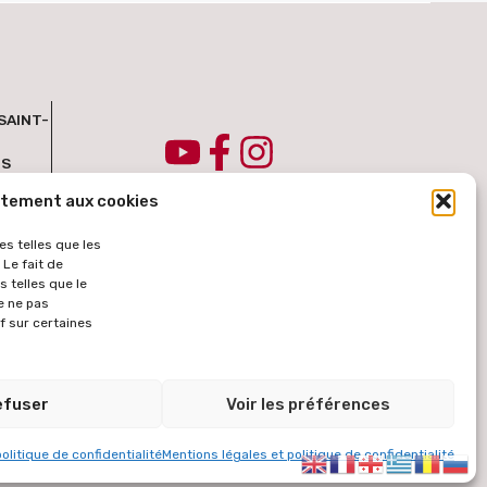
SAINT-
IS
ntement aux cookies
es telles que les
Le fait de
 telles que le
e ne pas
f sur certaines
tomatique des contenus à partir de la langue française. Le texte
ercie de votre compréhension.
efuser
Voir les préférences
MENTIONS LÉGALES
CONTAC
T
olitique de confidentialité
Mentions légales et politique de confidentialité