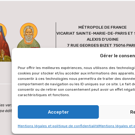
MÉTROPOLE DE FRANCE
VICARIAT SAINTE-MARIE-DE-PARIS ET 
ALEXIS D'UGINE
7 RUE GEORGES BIZET 75016 PAR
FRANCE
Gérer le conse
Pour offrir les meilleures expériences, nous utilisons des technologi
cookies pour stocker et/ou accéder aux informations des appareils. 
consentir à ces technologies nous permettra de traiter des données
comportement de navigation ou les ID uniques sur ce site. Le fait d
consentir ou de retirer son consentement peut avoir un effet négati
caractéristiques et fonctions.
es des versions étrangères sont générées via une extension de traduction au
pe éditoriale ne peut être tenue responsable. L'équipe éditoriale vous rem
Accepter
R
Mentions légales et politique de confidentialité
Mentions légales et p